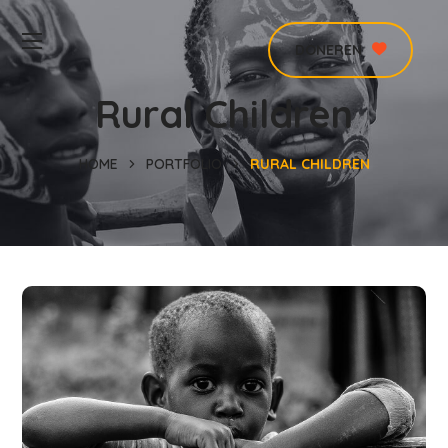
DONEREN
Rural Children
HOME
PORTFOLIO
RURAL CHILDREN