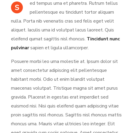
ed tempus urna et pharetra. Rutrum tellus
S
pellentesque eu tincidunt tortor aliquam
nulla. Porta nib venenatis cras sed felis eget velit
aliquet. Iaculis urna id volutpat lacus laoreet. Quis
eleifend qumat sagittis nisl rhoncus.
Tincidunt nunc
pulvinar
sapien et ligula ullamcorper.
Posuere morbi leo urna molestie at. Ipsum dolor sit
amet consectetur adipiscing elit pellentesque
habitant morbi. Odio ut enim blandit volutpat
maecenas volutpat. Tristique magna sit amet purus
gravida. Placerat in egestas erat imperdiet sed
euismod nisi. Nisi quis eleifend quam adipiscing vitae
proin sagittis nisl rhoncus. Sagittis nisl rhoncus mattis
rhoncus urna. Mauris vitae ultricies leo integer. Elit
eget gravida cum sociis natoque. Amet consectetur