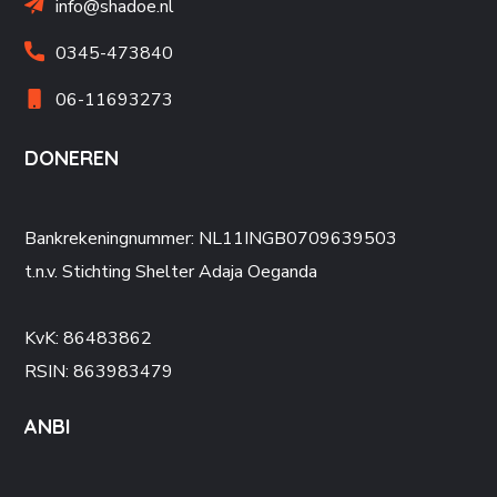
info@shadoe.nl
0345-473840
06-11693273
DONEREN
Bankrekeningnummer: NL11INGB0709639503
t.n.v. Stichting Shelter Adaja Oeganda
KvK: 86483862
RSIN: 863983479
ANBI