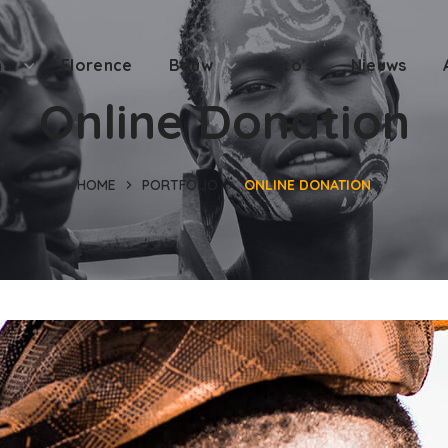
ns
Florence
Bouw
Foto’s
Nieuws
Online Donation
HOME
PORTFOLIO
ONLINE DONATION