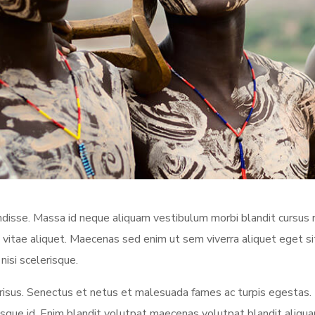
sse. Massa id neque aliquam vestibulum morbi blandit cursus ri
 vitae aliquet. Maecenas sed enim ut sem viverra aliquet eget s
nisi scelerisque.
us. Senectus et netus et malesuada fames ac turpis egestas.
ue id. Enim blandit volutpat maecenas volutpat blandit aliquam 