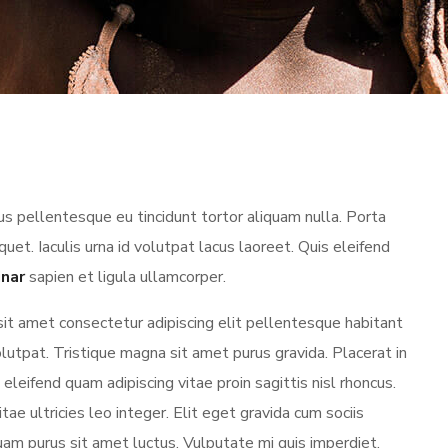
s pellentesque eu tincidunt tortor aliquam nulla. Porta
iquet. Iaculis urna id volutpat lacus laoreet. Quis eleifend
inar
sapien et ligula ullamcorper.
sit amet consectetur adipiscing elit pellentesque habitant
utpat. Tristique magna sit amet purus gravida. Placerat in
eleifend quam adipiscing vitae proin sagittis nisl rhoncus.
tae ultricies leo integer. Elit eget gravida cum sociis
uam purus sit amet luctus. Vulputate mi quis imperdiet.