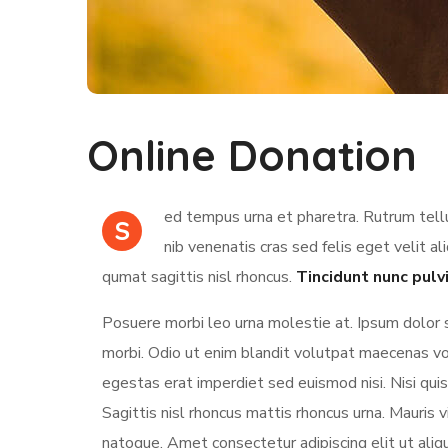
Online Donation
ed tempus urna et pharetra. Rutrum tellu
S
nib venenatis cras sed felis eget velit al
qumat sagittis nisl rhoncus.
Tincidunt nunc pulv
Posuere morbi leo urna molestie at. Ipsum dolor 
morbi. Odio ut enim blandit volutpat maecenas vol
egestas erat imperdiet sed euismod nisi. Nisi quis 
Sagittis nisl rhoncus mattis rhoncus urna. Mauris vi
natoque. Amet consectetur adipiscing elit ut aliq