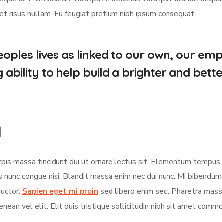
met risus nullam. Eu feugiat pretium nibh ipsum consequat.
oples lives as linked to our own, our em
bility to help build a brighter and bette
d
turpis massa tincidunt dui ut ornare lectus sit. Elementum tempu
s nunc congue nisi. Blandit massa enim nec dui nunc. Mi bibendu
auctor.
Sapien eget mi proin
sed libero enim sed. Pharetra massa
nean vel elit. Elit duis tristique sollicitudin nibh sit amet comm