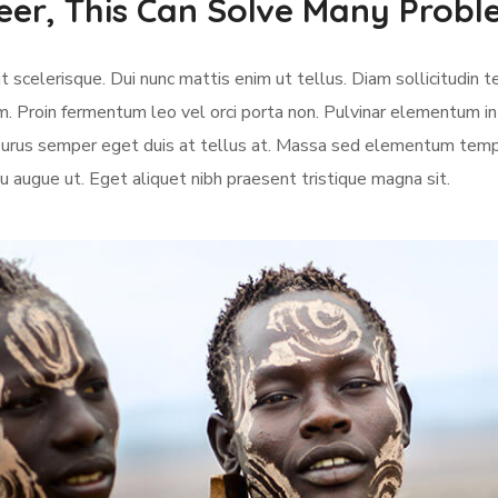
eer, This Can Solve Many Prob
 scelerisque. Dui nunc mattis enim ut tellus. Diam sollicitudin t
m. Proin fermentum leo vel orci porta non. Pulvinar elementum in
e purus semper eget duis at tellus at. Massa sed elementum temp
u augue ut. Eget aliquet nibh praesent tristique magna sit.