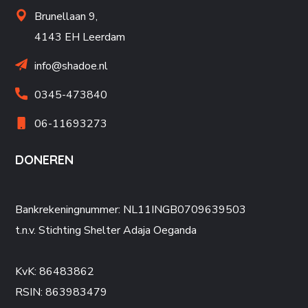
Brunellaan 9,
4143 EH Leerdam
info@shadoe.nl
0345-473840
06-11693273
DONEREN
Bankrekeningnummer: NL11INGB0709639503
t.n.v. Stichting Shelter Adaja Oeganda
KvK: 86483862
RSIN: 863983479